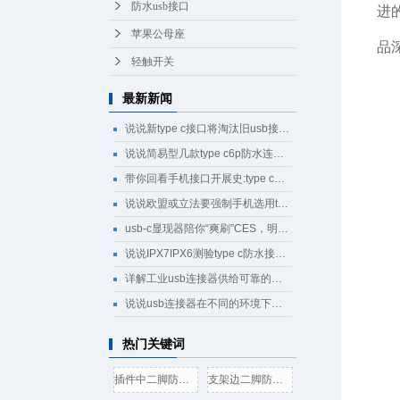
防水usb接口
进
苹果公母座
品
轻触开关
最新新闻
说说新type c接口将淘汰旧usb接口成为回忆
说说简易型几款type c6p防水连接器母座规格尺寸
带你回看手机接口开展史:type c将完成大一统
说说欧盟或立法要强制手机选用type c接口
usb-c显现器陪你“爽刷”CES，明晰解锁新科技
说说IPX7IPX6测验type c防水接口测验计划
详解工业usb连接器供给可靠的操作
说说usb连接器在不同的环境下运用
热门关键词
插件中二脚防水6x6x5轻触开
支架边二脚防水6x6x5轻触开