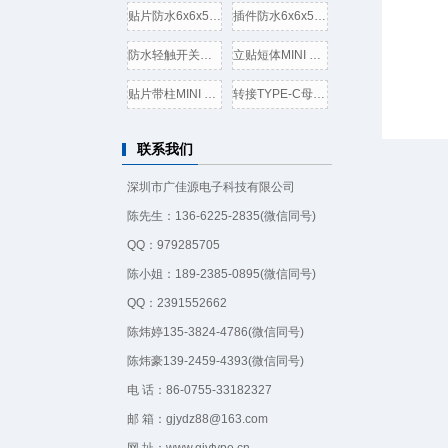
贴片防水6x6x5轻触开关电气
插件防水6x6x5轻触开关电气
防水轻触开关边二脚插板
立贴短体MINI USB 5P母座,带
贴片带柱MINI USB 5P公头/插
转接TYPE-C母头转USB3.0插头
联系我们
深圳市广佳源电子科技有限公司
陈先生：136-6225-2835(微信同号)
QQ：979285705
陈小姐：189-2385-0895(微信同号)
QQ：2391552662
陈炜婷135-3824-4786(微信同号)
陈炜豪139-2459-4393(微信同号)
电 话：86-0755-33182327
邮 箱：gjydz88@163.com