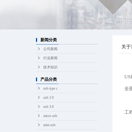
苹果
轻触
新闻分类
关于
公司新闻
行业新闻
技术知识
U
产品分类
全
usb type c
usb 2.0
usb 3.0
工
micro usb
mini usb