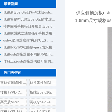
最新新闻
说说新type c接口将淘汰旧usb接口成为回忆
供应侧插沉板usb 
说说简易型几款type c6p防水连接器母座规格尺寸
1.6mm尺寸规格
带你回看手机接口开展史:type c将完成大一统
说说欧盟或立法要强制手机选用type c接口
usb-c显现器陪你“爽刷”CES，明晰解锁新科技
说说IPX7IPX6测验type c防水接口测验计划
说说usb连接器在不同的环境下运用
详解工业usb连接器供给可靠的操作
热门关键词
立贴短体MINI USB 5P母座,带
贴片带柱MINI USB 5P公头/插
转接TYPE-C母头转USB3.0插头
板端type c16p母座,电源引脚
高品质Micro USB 5P B型口母座
沉板type-c24p母座,usb 3.1连接
沉板1.0防水USB 3.1 TYPE-C24
usb 3.0沉3.5壳四脚全贴,直边