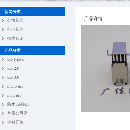
苹果公母座
新闻分类
产品详情
轻触开关
公司新闻
行业新闻
技术知识
产品分类
usb type c
usb 2.0
usb 3.0
micro usb
mini usb
防水usb接口
苹果公母座
轻触开关