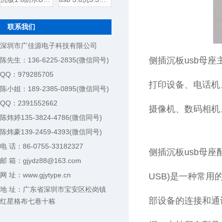
联系我们
深圳市广佳源电子科技有限公司
侧插沉板usb母
陈先生：136-6225-2835(微信同号)
QQ：979285705
打印设备、电话机
陈小姐：189-2385-0895(微信同号)
QQ：2391552662
摄像机、数码相机
陈炜婷135-3824-4786(微信同号)
陈炜豪139-2459-4393(微信同号)
电 话：86-0755-33182327
侧插沉板usb母座配套
邮 箱：gjydz88@163.com
网 址：www.gjytype.cn
USB)是一种常
地 址：广东省深圳市宝安区松岗镇
部设备的连接和通
红星格布七巷十栋