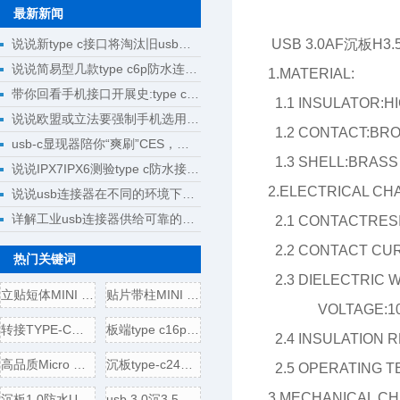
最新新闻
说说新type c接口将淘汰旧usb接口成为回忆
USB 3.0AF沉板H
说说简易型几款type c6p防水连接器母座规格尺寸
1.MATERIAL:
带你回看手机接口开展史:type c将完成大一统
1.1 INSULATOR:H
说说欧盟或立法要强制手机选用type c接口
1.2 CONTACT:BR
usb-c显现器陪你“爽刷”CES，明晰解锁新科技
1.3 SHELL:BRASS
说说IPX7IPX6测验type c防水接口测验计划
2.ELECTRICAL CH
说说usb连接器在不同的环境下运用
详解工业usb连接器供给可靠的操作
2.1 CONTACTRES
2.2 CONTACT CUR
热门关键词
2.3 DIELECTRIC 
立贴短体MINI USB 5P母座,带
贴片带柱MINI USB 5P公头/插
VOLTAGE:100 V
转接TYPE-C母头转USB3.0插头
板端type c16p母座,电源引脚
2.4 INSULATION 
高品质Micro USB 5P B型口母座
沉板type-c24p母座,usb 3.1连接
2.5 OPERATING T
3.MECHANICAL CH
沉板1.0防水USB 3.1 TYPE-C24
usb 3.0沉3.5壳四脚全贴,直边