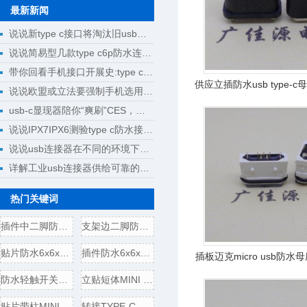
最新新闻
说说新type c接口将淘汰旧usb接口成为回忆
说说简易型几款type c6p防水连接器母座规格尺寸
带你回看手机接口开展史:type c将完成大一统
供应立插防水usb type-
说说欧盟或立法要强制手机选用type c接口
usb-c显现器陪你“爽刷”CES，明晰解锁新科技
说说IPX7IPX6测验type c防水接口测验计划
说说usb连接器在不同的环境下运用
详解工业usb连接器供给可靠的操作
热门关键词
插件中二脚防水6x6x5轻触开
支架边二脚防水6x6x5轻触开
贴片防水6x6x5轻触开关电气
插件防水6x6x5轻触开关电气
插板迈克micro usb防水
带
防水轻触开关边二脚插板
立贴短体MINI USB 5P母座,带
贴片带柱MINI USB 5P公头/插
转接TYPE-C母头转USB3.0插头