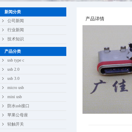
苹果公母座
新闻分类
产品详情
轻触开关
公司新闻
行业新闻
技术知识
产品分类
usb type c
usb 2.0
usb 3.0
micro usb
mini usb
防水usb接口
苹果公母座
轻触开关