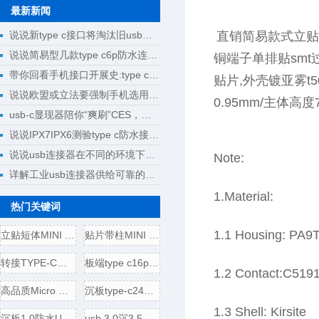
最新新闻
说说新type c接口将淘汰旧usb接口成为回忆
直销简易款式立贴片板
说说简易型几款type c6p防水连接器母座规格尺寸
铜端子单排贴smt过
带你回看手机接口开展史:type c将完成大一统
贴片,外壳镀亚雾t5
说说欧盟或立法要强制手机选用type c接口
0.95mm/主体高
usb-c显现器陪你“爽刷”CES，明晰解锁新科技
说说IPX7IPX6测验type c防水接口测验计划
说说usb连接器在不同的环境下运用
Note:
详解工业usb连接器供给可靠的操作
1.Material:
热门关键词
1.1 Housing: PA9
立贴短体MINI USB 5P母座,带
贴片带柱MINI USB 5P公头/插
转接TYPE-C母头转USB3.0插头
板端type c16p母座,电源引脚
1.2 Contact:C519
高品质Micro USB 5P B型口母座
沉板type-c24p母座,usb 3.1连接
1.3 Shell: Kirsite
沉板1.0防水USB 3.1 TYPE-C24
usb 3.0沉3.5壳四脚全贴,直边