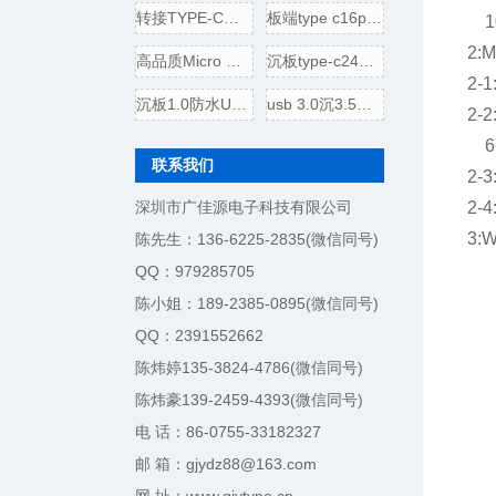
转接TYPE-C母头转USB3.0插头
板端type c16p母座,电源引脚
10
2:
高品质Micro USB 5P B型口母座
沉板type-c24p母座,usb 3.1连接
2-
沉板1.0防水USB 3.1 TYPE-C24
usb 3.0沉3.5壳四脚全贴,直边
2-2
6~
联系我们
2-
深圳市广佳源电子科技有限公司
2-
3:
陈先生：136-6225-2835(微信同号)
QQ：979285705
陈小姐：189-2385-0895(微信同号)
QQ：2391552662
陈炜婷135-3824-4786(微信同号)
陈炜豪139-2459-4393(微信同号)
电 话：86-0755-33182327
邮 箱：gjydz88@163.com