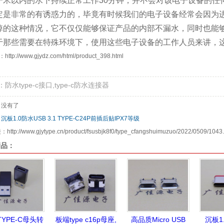
一米以内的水下持续正常工作30分钟，并不会对该电子设备的任
定是非常的有诱惑力的，毕竟有时候我们的电子设备经常会因为
掉的这种情况，它不仅仅能够保证产品的内部不漏水，同时也能
于那些需要在特殊环境下，使用这些电子设备的工作人员来讲，
：
http://www.gjydz.com/html/product_398.html
防水type-c接口,type-c防水连接器
：没有了
：
沉板1.0防水USB 3.1 TYPE-C24P前插后贴IPX7等级
tp://www.gjytype.cn/product/fsusbjk8f0/type_cfangshuimuzuo/2022/0509/1043.
产品：
YPE-C母头转
板端type c16p母座,
高品质Micro USB
沉板1