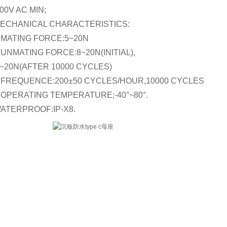
0V AC MIN;
MECHANICAL CHARACTERISTICS:
1:MATING FORCE:5~20N
:UNMATING FORCE:8~20N(INITIAL),
20N(AFTER 10000 CYCLES)
3:FREQUENCE:200±50 CYCLES/HOUR,10000 CYCLES
4:OPERATING TEMPERATURE;-40°~80°.
WATERPROOF:IP-X8.