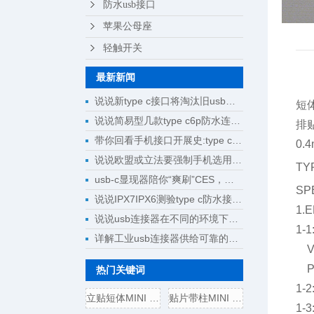
防水usb接口
苹果公母座
轻触开关
最新新闻
说说新type c接口将淘汰旧usb接口成为回忆
短体
说说简易型几款type c6p防水连接器母座规格尺寸
排
带你回看手机接口开展史:type c将完成大一统
0.
说说欧盟或立法要强制手机选用type c接口
T
usb-c显现器陪你“爽刷”CES，明晰解锁新科技
SP
说说IPX7IPX6测验type c防水接口测验计划
1.
说说usb连接器在不同的环境下运用
1-
详解工业usb连接器供给可靠的操作
VB
PA
热门关键词
1-
立贴短体MINI USB 5P母座,带
贴片带柱MINI USB 5P公头/插
1-