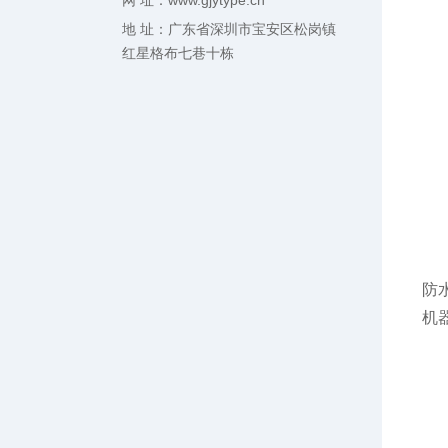
网 址：www.gjytype.cn
地 址：广东省深圳市宝安区松岗镇
红星格布七巷十栋
防
机