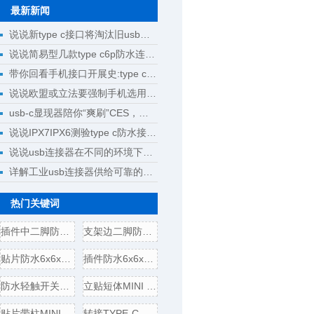
最新新闻
说说新type c接口将淘汰旧usb接口成为回忆
说说简易型几款type c6p防水连接器母座规格尺寸
带你回看手机接口开展史:type c将完成大一统
说说欧盟或立法要强制手机选用type c接口
usb-c显现器陪你“爽刷”CES，明晰解锁新科技
说说IPX7IPX6测验type c防水接口测验计划
说说usb连接器在不同的环境下运用
详解工业usb连接器供给可靠的操作
热门关键词
插件中二脚防水6x6x5轻触开
支架边二脚防水6x6x5轻触开
贴片防水6x6x5轻触开关电气
插件防水6x6x5轻触开关电气
防水轻触开关边二脚插板
立贴短体MINI USB 5P母座,带
贴片带柱MINI USB 5P公头/插
转接TYPE-C母头转USB3.0插头