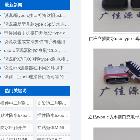
最新新闻
说说新type c接口将淘汰旧usb接口成为回忆
说说简易型几款type c6p防水连接器母座规格尺寸
带你回看手机接口开展史:type c将完成大一统
供应立插防水usb type-
说说欧盟或立法要强制手机选用type c接口
usb-c显现器陪你“爽刷”CES，明晰解锁新科技
说说IPX7IPX6测验type c防水接口测验计划
说说usb连接器在不同的环境下运用
详解工业usb连接器供给可靠的操作
热门关键词
插件中二脚防水6x6x5轻触开
支架边二脚防水6x6x5轻触开
贴片防水6x6x5轻触开关电气
插件防水6x6x5轻触开关电气
立贴type c防水接口充电母
水等级ipx6
防水轻触开关边二脚插板
立贴短体MINI USB 5P母座,带
贴片带柱MINI USB 5P公头/插
转接TYPE-C母头转USB3.0插头