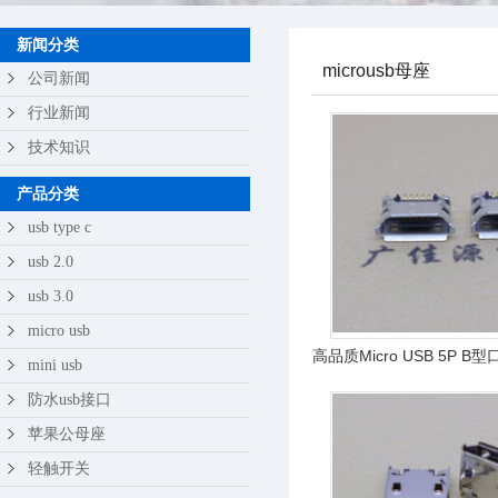
苹果公母座
新闻分类
microusb母座
轻触开关
公司新闻
行业新闻
技术知识
产品分类
usb type c
usb 2.0
usb 3.0
micro usb
高品质Micro USB 5P B
mini usb
插/后贴端SM
防水usb接口
苹果公母座
轻触开关