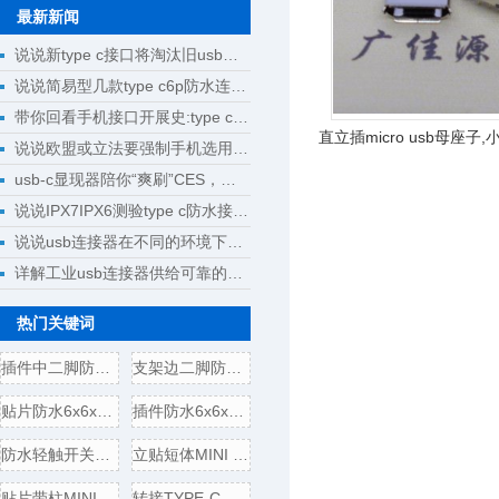
最新新闻
说说新type c接口将淘汰旧usb接口成为回忆
说说简易型几款type c6p防水连接器母座规格尺寸
带你回看手机接口开展史:type c将完成大一统
直立插micro usb母座子,
说说欧盟或立法要强制手机选用type c接口
H=6.6mm卷
usb-c显现器陪你“爽刷”CES，明晰解锁新科技
说说IPX7IPX6测验type c防水接口测验计划
说说usb连接器在不同的环境下运用
详解工业usb连接器供给可靠的操作
热门关键词
插件中二脚防水6x6x5轻触开
支架边二脚防水6x6x5轻触开
贴片防水6x6x5轻触开关电气
插件防水6x6x5轻触开关电气
防水轻触开关边二脚插板
立贴短体MINI USB 5P母座,带
贴片带柱MINI USB 5P公头/插
转接TYPE-C母头转USB3.0插头