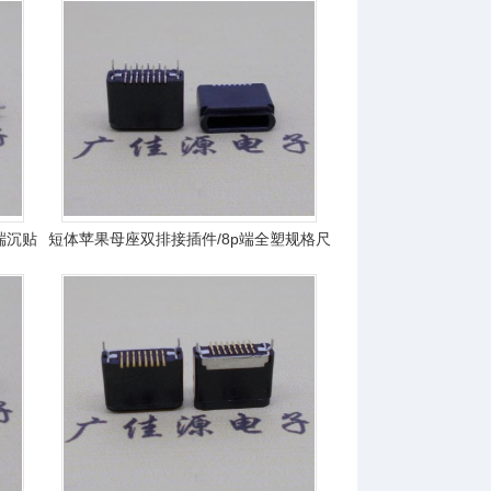
端沉贴
短体苹果母座双排接插件/8p端全塑规格尺
寸