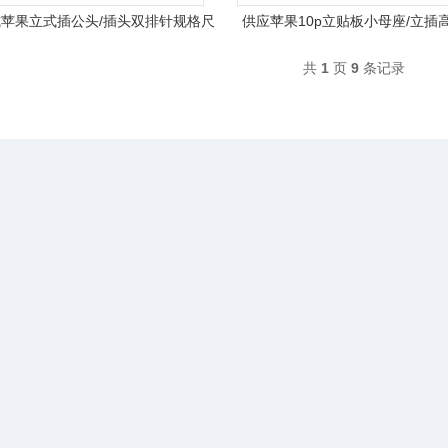
苹果立式插公头/插头双排针规格尺
供应苹果10p立贴板小母座/立插
寸
5.5mm尺寸
共
1
页
9
条记录