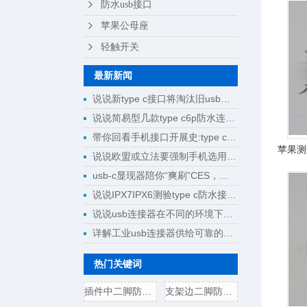
防水usb接口
苹果公母座
轻触开关
最新新闻
说说新type c接口将淘汰旧usb接口成为回忆
说说简易型几款type c6p防水连接器母座规格尺寸
带你回看手机接口开展史:type c将完成大一统
苹果测
说说欧盟或立法要强制手机选用type c接口
usb-c显现器陪你“爽刷”CES，明晰解锁新科技
说说IPX7IPX6测验type c防水接口测验计划
说说usb连接器在不同的环境下运用
详解工业usb连接器供给可靠的操作
热门关键词
插件中二脚防水6x6x5轻触开
支架边二脚防水6x6x5轻触开