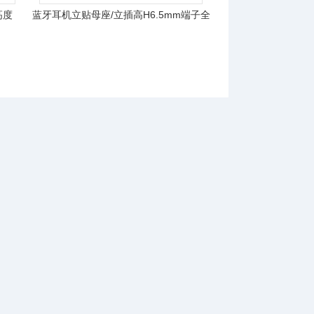
高度
蓝牙耳机立贴母座/立插高H6.5mm端子全
贴板