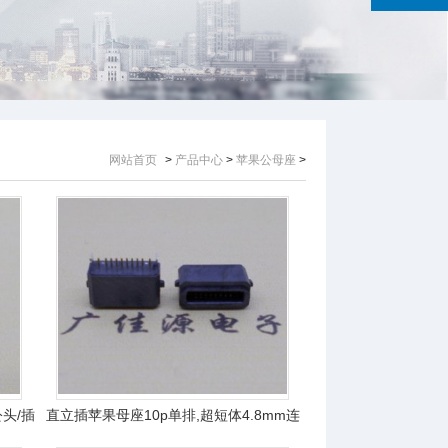
网站首页
>
产品中心
>
苹果公母座
>
公头/插
直立插苹果母座10p单排,超短体4.8mm连
接器接口