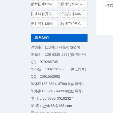
贴片防水6x6x5轻触开关电气
插件防水6x6x5轻触开关电气
一体式
防水轻触开关边二脚插板
立贴短体MINI USB 5P母座,带
贴片带柱MINI USB 5P公头/插
转接TYPE-C母头转USB3.0插头
联系我们
深圳市广佳源电子科技有限公司
陈先生：136-6225-2835(微信同号)
QQ：979285705
陈小姐：189-2385-0895(微信同号)
QQ：2391552662
陈炜婷135-3824-4786(微信同号)
陈炜豪139-2459-4393(微信同号)
电 话：86-0755-33182327
邮 箱：gjydz88@163.com