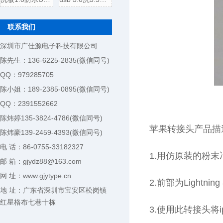
联系我们
深圳市广佳源电子科技有限公司
陈先生：136-6225-2835(微信同号)
QQ：979285705
陈小姐：189-2385-0895(微信同号)
QQ：2391552662
陈炜婷135-3824-4786(微信同号)
苹果转接头产品描
陈炜豪139-2459-4393(微信同号)
电 话：86-0755-33182327
1.用仿原装的粉末冶金
邮 箱：gjydz88@163.com
网 址：www.gjytype.cn
2.前部为Lightnin
地 址：广东省深圳市宝安区松岗镇
红星格布七巷十栋
3.使用此转接头将iphon