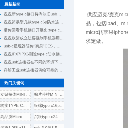
最新新闻
说说新type c接口将淘汰旧usb接口成为回忆
供应迈克/麦克micr
说说简易型几款type c6p防水连接器母座规格尺寸
品，包括ipad、mini
带你回看手机接口开展史:type c将完成大一统
micro转苹果iph
说说欧盟或立法要强制手机选用type c接口
求定做。
usb-c显现器陪你“爽刷”CES，明晰解锁新科技
说说IPX7IPX6测验type c防水接口测验计划
说说usb连接器在不同的环境下运用
详解工业usb连接器供给可靠的操作
热门关键词
立贴短体MINI USB 5P母座,带
贴片带柱MINI USB 5P公头/插
转接TYPE-C母头转USB3.0插头
板端type c16p母座,电源引脚
高品质Micro USB 5P B型口母座
沉板type-c24p母座,usb 3.1连接
沉板1.0防水USB 3.1 TYPE-C24
usb 3.0沉3.5壳四脚全贴,直边