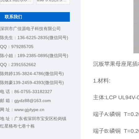
联系我们
深圳市广佳源电子科技有限公司
陈先生：136-6225-2835(微信同号)
QQ：979285705
陈小姐：189-2385-0895(微信同号)
沉板苹果母座尾插
QQ：2391552662
陈炜婷135-3824-4786(微信同号)
1.材料:
陈炜豪139-2459-4393(微信同号)
电 话：86-0755-33182327
主体:LCP UL94
邮 箱：gjydz88@163.com
网 址：www.gjytype.cn
端子A:磷铜 T=0.
地 址：广东省深圳市宝安区松岗镇
红星格布七巷十栋
端子B:磷铜 T=0.