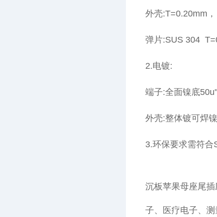
外壳:T=0.20mm，
弹片:SUS 304 T
2.电镀:
端子:全面镍底50u"~
外壳:整体镀可焊镍50
3.环保要求需符合SO
沉板苹果母座尾插
子、医疗电子、测