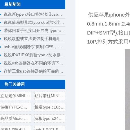
最新新闻
说说新type c接口将淘汰旧usb接口成为回忆
供应苹果iphon
说说简易型几款type c6p防水连接器母座规格尺寸
0.8mm,1.6mm
带你回看手机接口开展史:type c将完成大一统
DIP+SMT型)
说说欧盟或立法要强制手机选用type c接口
10P,排列方式
usb-c显现器陪你“爽刷”CES，明晰解锁新科技
说说IPX7IPX6测验type c防水接口测验计划
说说usb连接器在不同的环境下运用
详解工业usb连接器供给可靠的操作
热门关键词
立贴短体MINI USB 5P母座,带
贴片带柱MINI USB 5P公头/插
转接TYPE-C母头转USB3.0插头
板端type c16p母座,电源引脚
高品质Micro USB 5P B型口母座
沉板type-c24p母座,usb 3.1连接
沉板1.0防水USB 3.1 TYPE-C24
usb 3.0沉3.5壳四脚全贴,直边