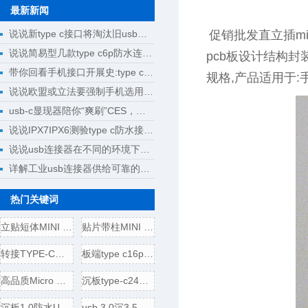
最新新闻
说说新type c接口将淘汰旧usb接口成为回忆
促销批发直立插micr
说说简易型几款type c6p防水连接器母座规格尺寸
pcb板设计结构封
带你回看手机接口开展史:type c将完成大一统
规格,产品适用于:手
说说欧盟或立法要强制手机选用type c接口
usb-c显现器陪你“爽刷”CES，明晰解锁新科技
说说IPX7IPX6测验type c防水接口测验计划
说说usb连接器在不同的环境下运用
详解工业usb连接器供给可靠的操作
热门关键词
立贴短体MINI USB 5P母座,带
贴片带柱MINI USB 5P公头/插
转接TYPE-C母头转USB3.0插头
板端type c16p母座,电源引脚
高品质Micro USB 5P B型口母座
沉板type-c24p母座,usb 3.1连接
沉板1.0防水USB 3.1 TYPE-C24
usb 3.0沉3.5壳四脚全贴,直边