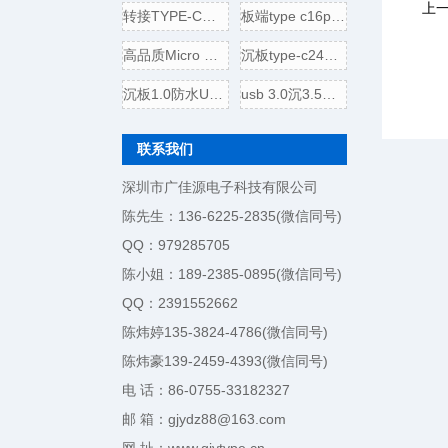
上
转接TYPE-C母头转USB3.0插头
板端type c16p母座,电源引脚
高品质Micro USB 5P B型口母座
沉板type-c24p母座,usb 3.1连接
沉板1.0防水USB 3.1 TYPE-C24
usb 3.0沉3.5壳四脚全贴,直边
联系我们
深圳市广佳源电子科技有限公司
陈先生：136-6225-2835(微信同号)
QQ：979285705
陈小姐：189-2385-0895(微信同号)
QQ：2391552662
陈炜婷135-3824-4786(微信同号)
陈炜豪139-2459-4393(微信同号)
电 话：86-0755-33182327
邮 箱：gjydz88@163.com