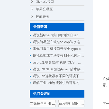
防水usb接口
苹果公母座
轻触开关
最新新闻
说说新type c接口将淘汰旧usb接口成为回忆
说说简易型几款type c6p防水连接器母座规格尺寸
带你回看手机接口开展史:type c将完成大一统
说说欧盟或立法要强制手机选用type c接口
usb-c显现器陪你“爽刷”CES，明晰解锁新科技
说说IPX7IPX6测验type c防水接口测验计划
说说usb连接器在不同的环境下运用
广
详解工业usb连接器供给可靠的操作
意
热门关键词
立贴短体MINI USB 5P母座,带
贴片带柱MINI USB 5P公头/插
下