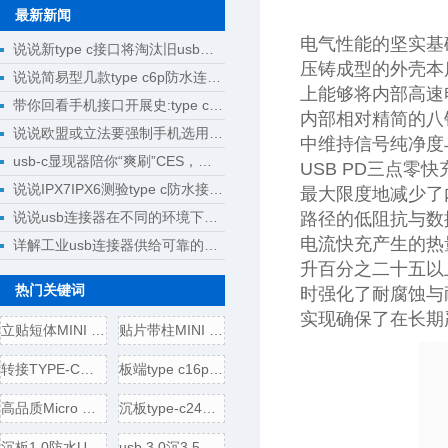
最新新闻
电气性能的坚实基
说说新type c接口将淘汰旧usb接口成为回忆
压铸成型的外壳本
说说简易型几款type c6p防水连接器母座规格尺寸
上能够将内部高速
带你回看手机接口开展史:type c将完成大一统
内部相对精简的八
说说欧盟或立法要强制手机选用type c接口
中维持信号纯净度
usb-c显现器陪你“爽刷”CES，明晰解锁新科技
USB PD三点
说说IPX7IPX6测验type c防水接口测验计划
最大限度地减少了
说说usb连接器在不同的环境下运用
路径的低阻抗与数
电流快充产生的热
详解工业usb连接器供给可靠的操作
升百分之二十五以
热门关键词
时强化了耐腐蚀与
实现确保了在长期
立贴短体MINI USB 5P母座,带
贴片带柱MINI USB 5P公头/插
转接TYPE-C母头转USB3.0插头
板端type c16p母座,电源引脚
高品质Micro USB 5P B型口母座
沉板type-c24p母座,usb 3.1连接
沉板1.0防水USB 3.1 TYPE-C24
usb 3.0沉3.5壳四脚全贴,直边