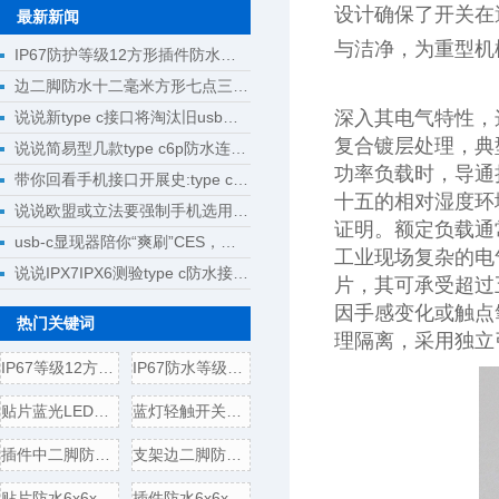
设计确保了开关在
最新新闻
与洁净，为重型机
IP67防护等级12方形插件防水轻触开关10.0高设计选型指南
边二脚防水十二毫米方形七点三毫米高紧凑型轻触开关设计选型
深入其电气特性，
说说新type c接口将淘汰旧usb接口成为回忆
复合镀层处理，典
说说简易型几款type c6p防水连接器母座规格尺寸
功率负载时，导通
带你回看手机接口开展史:type c将完成大一统
十五的相对湿度环
说说欧盟或立法要强制手机选用type c接口
证明。额定负载通
usb-c显现器陪你“爽刷”CES，明晰解锁新科技
工业现场复杂的电
说说IPX7IPX6测验type c防水接口测验计划
片，其可承受超过
因手感变化或触点
热门关键词
理隔离，采用独立
IP67等级12方形贴片防水轻
IP67防水等级贴片式8.0方形
贴片蓝光LED方形轻触开关
蓝灯轻触开关6x6x7.2插件方
插件中二脚防水6x6x5轻触开
支架边二脚防水6x6x5轻触开
贴片防水6x6x5轻触开关电气
插件防水6x6x5轻触开关电气