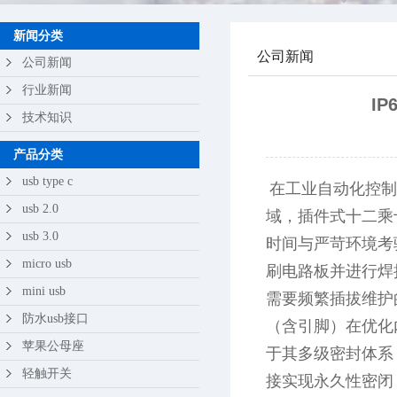
苹果公母座
新闻分类
公司新闻
轻触开关
公司新闻
行业新闻
I
技术知识
产品分类
usb type c
在工业自动化控制
usb 2.0
域，插件式十二乘
usb 3.0
时间与严苛环境考
micro usb
刷电路板并进行焊
mini usb
需要频繁插拔维护
防水usb接口
（含引脚）在优化
苹果公母座
于其多级密封体系
轻触开关
接实现永久性密闭