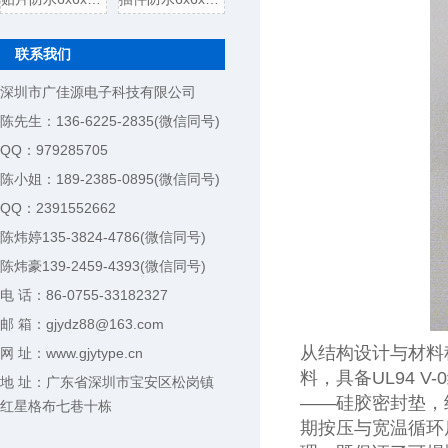
联系我们
深圳市广佳源电子科技有限公司
陈先生：136-6225-2835(微信同号)
QQ：979285705
陈小姐：189-2385-0895(微信同号)
QQ：2391552662
陈炜婷135-3824-4786(微信同号)
陈炜豪139-2459-4393(微信同号)
电 话：86-0755-33182327
邮 箱：gjydz88@163.com
从结构设计与材料
网 址：www.gjytype.cn
料，具备UL94
地 址：广东省深圳市宝安区松岗镇
——硅胶密封垫，
红星格布七巷十栋
期按压与宽温循环