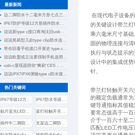
最新新闻
边二脚防水十二毫米方形七点三毫米高紧凑型轻触开关设计选型
在现代电子设备的
IP67防护等级12方形插件防水轻触开关10.0高设计选型指南
的关键设计带兰灯
说说新type c接口将淘汰旧usb接口成为回忆
乘六毫米尺寸基础
说说简易型几款type c6p防水连接器母座规格尺寸
固的物理连接与清
带你回看手机接口开展史:type c将完成大一统
执行与状态提示的
说说欧盟或立法要强制手机选用type c接口
设计中的集成优势
usb-c显现器陪你“爽刷”CES，明晰解锁新科技
针。
说说IPX7IPX6测验type c防水接口测验计划
热门关键词
带兰灯轻触开关六
的额定负载通常为
IP67等级12方形贴片防水轻
IP67防水等级贴片式8.0方形
键导通指标其值稳
贴片蓝光LED方形轻触开关
蓝灯轻触开关6x6x7.2插件方
要常态值高于一百
介于一百六十至二
插件中二脚防水6x6x5轻触开
支架边二脚防水6x6x5轻触开
匹配LED工作电
贴片防水6x6x5轻触开关电气
插件防水6x6x5轻触开关电气