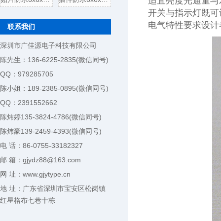
适宜亮度光通量与
开关与指示灯既可
电气特性要求设计
联系我们
深圳市广佳源电子科技有限公司
陈先生：136-6225-2835(微信同号)
QQ：979285705
陈小姐：189-2385-0895(微信同号)
QQ：2391552662
陈炜婷135-3824-4786(微信同号)
陈炜豪139-2459-4393(微信同号)
电 话：86-0755-33182327
邮 箱：gjydz88@163.com
网 址：www.gjytype.cn
地 址：广东省深圳市宝安区松岗镇
红星格布七巷十栋