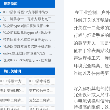
最新新闻
IP67防护等级12方形插件防水轻触开关10.0高设计选型指南
在工业控制、户外
边二脚防水十二毫米方形七点三毫米高紧凑型轻触开关设计选型
轻触开关以其稳健
说说新type c接口将淘汰旧usb接口成为回忆
开关在十二毫米的
说说简易型几款type c6p防水连接器母座规格尺寸
行程与舒适手感的
带你回看手机接口开展史:type c将完成大一统
的微型开关，而是
说说欧盟或立法要强制手机选用type c接口
值在于将表面贴装
usb-c显现器陪你“爽刷”CES，明晰解锁新科技
声波焊接工艺、弹
说说IPX7IPX6测验type c防水接口测验计划
环境完全隔离。这
热门关键词
终端以及任何需要
IP67等级12方形贴片防水轻
IP67防水等级贴片式8.0方形
深入解析其电气特
贴片蓝光LED方形轻触开关
蓝灯轻触开关6x6x7.2插件方
冗余设计或大尺寸
插件中二脚防水6x6x5轻触开
支架边二脚防水6x6x5轻触开
小电流切换时信号
持极高的阻值，这
贴片防水6x6x5轻触开关电气
插件防水6x6x5轻触开关电气