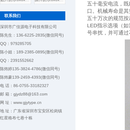
五十毫安电流，既
口。机械寿命是其
联系我们
五十万次的规范按
LED指示选项（
深圳市广佳源电子科技有限公司
号串扰，并可通过
陈先生：136-6225-2835(微信同号)
QQ：979285705
陈小姐：189-2385-0895(微信同号)
QQ：2391552662
陈炜婷135-3824-4786(微信同号)
陈炜豪139-2459-4393(微信同号)
电 话：86-0755-33182327
邮 箱：gjydz88@163.com
网 址：www.gjytype.cn
地 址：广东省深圳市宝安区松岗镇
红星格布七巷十栋